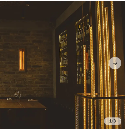
/3
Da