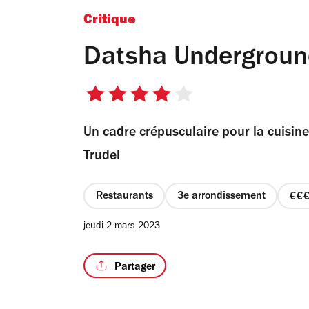
Critique
Datsha Undergroun
4
sur
Un cadre crépusculaire pour la cuisine
5
étoiles
Trudel
Restaurants
3e arrondissement
pr
3
jeudi 2 mars 2023
su
4
Partager