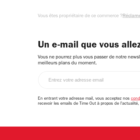
Vous êtes propriétaire de ce commerce ?
Réclame
Un e-mail que vous alle
Vous ne pourrez plus vous passer de notre newsle
meilleurs plans du moment.
Entrez
votre
adresse
email
En entrant votre adresse mail, vous acceptez nos
condi
recevoir les emails de Time Out à propos de l'actualité,