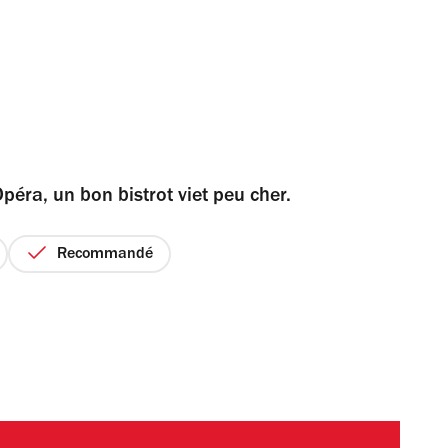
éra, un bon bistrot viet peu cher.
Recommandé
ix
r