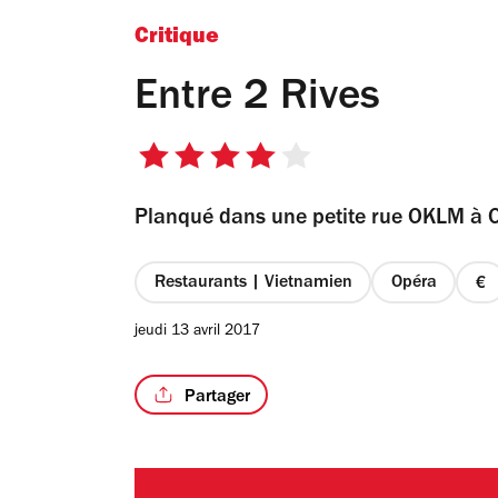
Critique
Entre 2 Rives
4
sur
Planqué dans une petite rue OKLM à Op
5
étoiles
Restaurants | Vietnamien
Opéra
pr
1
jeudi 13 avril 2017
su
4
Partager