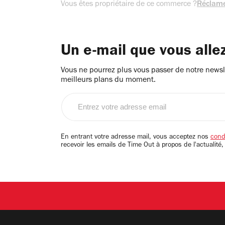
Vous êtes propriétaire de ce commerce ?
Réclame
Un e-mail que vous alle
Vous ne pourrez plus vous passer de notre newsle
meilleurs plans du moment.
Entrez
votre
adresse
email
En entrant votre adresse mail, vous acceptez nos
condi
recevoir les emails de Time Out à propos de l'actualité,