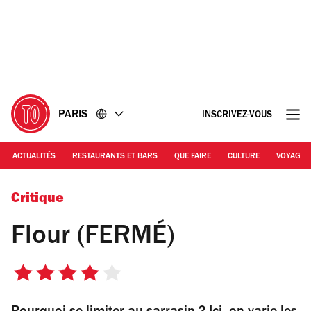
Accéder
Accéder
au
au
contenu
pied
de
page
PARIS
INSCRIVEZ-VOUS
ACTUALITÉS
RESTAURANTS ET BARS
QUE FAIRE
CULTURE
VOYAGE
©Flour
Critique
Flour (FERMÉ)
4
sur