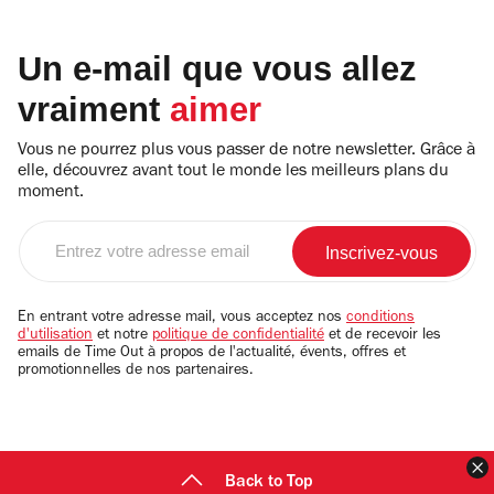
Un e-mail que vous allez
vraiment
aimer
Vous ne pourrez plus vous passer de notre newsletter. Grâce à
elle, découvrez avant tout le monde les meilleurs plans du
moment.
Entrez
votre
adresse
email
En entrant votre adresse mail, vous acceptez nos
conditions
d'utilisation
et notre
politique de confidentialité
et de recevoir les
emails de Time Out à propos de l'actualité, évents, offres et
promotionnelles de nos partenaires.
F
Back to Top