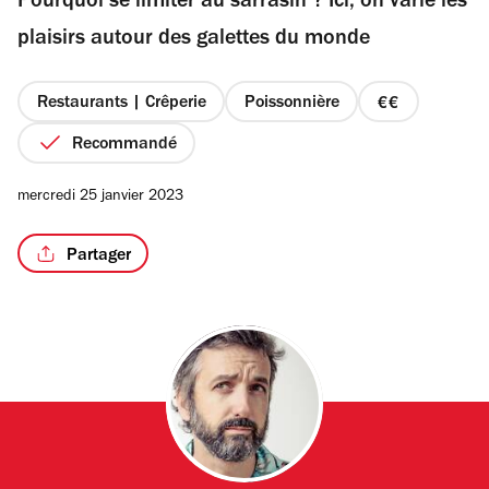
Pourquoi se limiter au sarrasin ? Ici, on varie les
5
étoiles
plaisirs autour des galettes du monde
Restaurants | Crêperie
Poissonnière
prix
2
Recommandé
sur
4
mercredi 25 janvier 2023
Partager