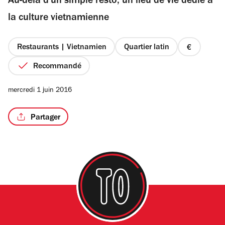
Au-delà d'un simple resto, un lieu de vie dédié à
5
étoiles
la culture vietnamienne
Restaurants | Vietnamien
Quartier latin
prix
1
Recommandé
sur
4
mercredi 1 juin 2016
Partager