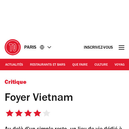
Accéder
Accéder
au
au
contenu
pied
de
page
PARIS
INSCRIVEZ-VOUS
ACTUALITÉS
RESTAURANTS ET BARS
QUE FAIRE
CULTURE
VOYAGE
Foyer Vietnam
Critique
Foyer Vietnam
4
sur