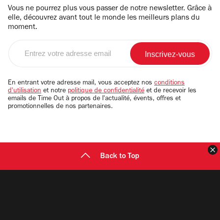
Vous ne pourrez plus vous passer de notre newsletter. Grâce à
elle, découvrez avant tout le monde les meilleurs plans du
moment.
Entrez
votre
adresse
email
En entrant votre adresse mail, vous acceptez nos
conditions
d'utilisation
et notre
politique de confidentialité
et de recevoir les
emails de Time Out à propos de l'actualité, évents, offres et
promotionnelles de nos partenaires.
F
Back to Top