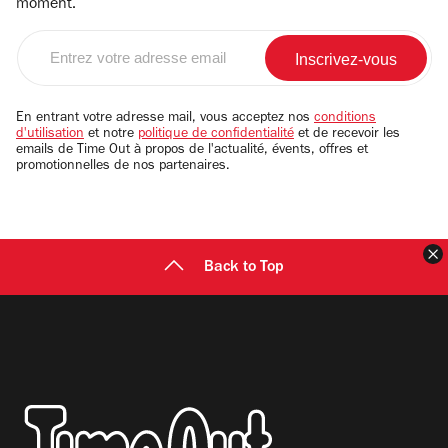
moment.
Entrez
votre
adresse
email
En entrant votre adresse mail, vous acceptez nos
conditions
d'utilisation
et notre
politique de confidentialité
et de recevoir les
emails de Time Out à propos de l'actualité, évents, offres et
promotionnelles de nos partenaires.
F
Back to Top