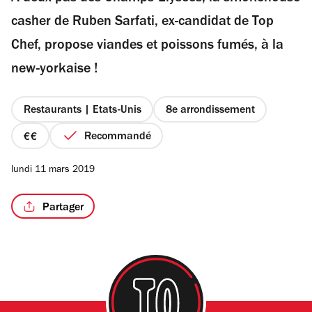
étoiles
casher de Ruben Sarfati, ex-candidat de Top
Chef, propose viandes et poissons fumés, à la
new-yorkaise !
/3
Restaurants | Etats-Unis
8e arrondissement
Recommandé
prix
2
lundi 11 mars 2019
sur
4
Partager