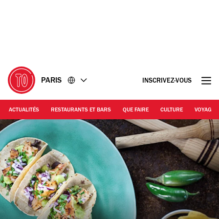
Accéder
Accéder
au
au
contenu
pied
de
page
PARIS
INSCRIVEZ-VOUS
ACTUALITÉS
RESTAURANTS ET BARS
QUE FAIRE
CULTURE
VOYAGE