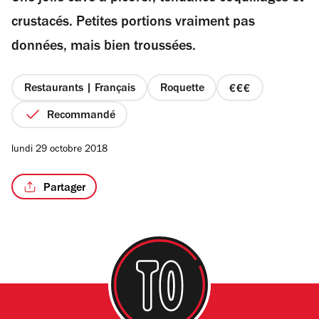
étoiles
crustacés. Petites portions vraiment pas
données, mais bien troussées.
/4
Restaurants | Français
Roquette
prix
3
Recommandé
sur
4
lundi 29 octobre 2018
Partager