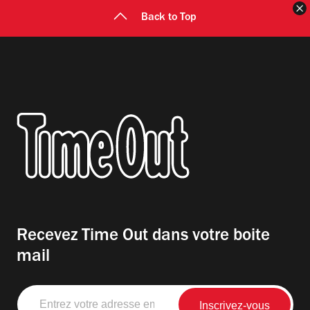
F
Back to Top
Recevez Time Out dans votre boite
mail
Entrez
votre