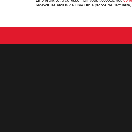
En entrant votre adresse mail, vous acceptez nos
condi
recevoir les emails de Time Out à propos de l'actualité,