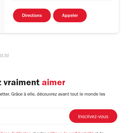
Directions
Appeler
z ici
z vraiment
aimer
tter. Grâce à elle, découvrez avant tout le monde les