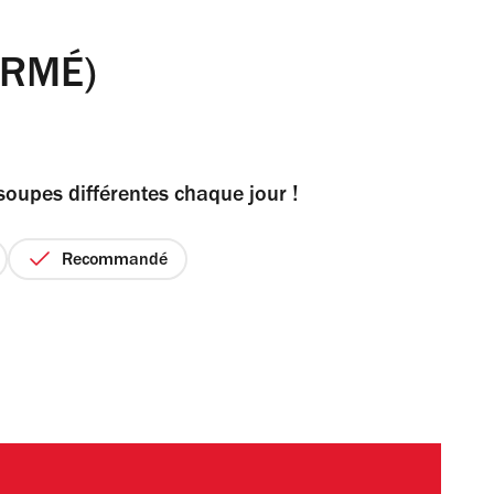
ERMÉ)
soupes différentes chaque jour !
Recommandé
ix
r