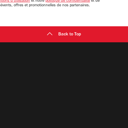
tions d'utilisation
et notre
politique de confidentialité
et de
 évents, offres et promotionnelles de nos partenaires.
Back to Top