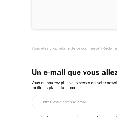
Vous êtes propriétaire de ce commerce ?
Réclame
Un e-mail que vous alle
Vous ne pourrez plus vous passer de notre newsle
meilleurs plans du moment.
Entrez
votre
adresse
email