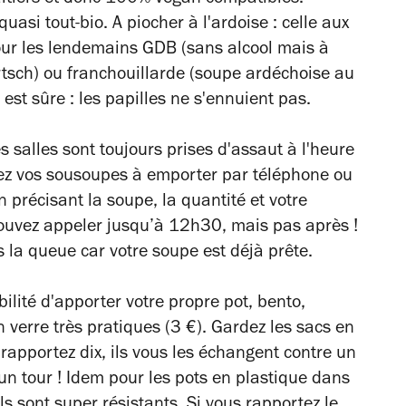
aitiers et donc 100% vegan-compatibles.
asi tout-bio. A piocher à l'ardoise : celle aux
ur les lendemains GDB (sans alcool mais à
rtsch) ou franchouillarde (soupe ardéchoise au
est sûre : les papilles ne s'ennuient pas.
 salles sont toujours prises d'assaut à l'heure
rvez vos sousoupes à emporter par téléphone ou
 précisant la soupe, la quantité et votre
pouvez appeler jusqu’à 12h30, mais pas après !
 la queue car votre soupe est déjà prête.
bilité d'apporter votre propre pot, bento,
n verre très pratiques (3 €). Gardez les sacs en
 rapportez dix, ils vous les échangent contre un
 un tour ! Idem pour les pots en plastique dans