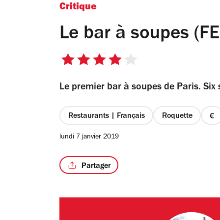
Critique
Le bar à soupes (F
4
sur
Le premier bar à soupes de Paris. Six 
5
étoiles
Restaurants | Français
Roquette
pr
1
lundi 7 janvier 2019
su
4
Partager