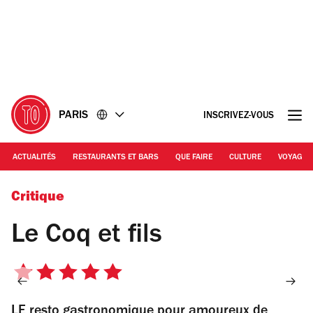
Accéder
Accéder
au
au
contenu
pied
de
page
PARIS
INSCRIVEZ-VOUS
ACTUALITÉS
RESTAURANTS ET BARS
QUE FAIRE
CULTURE
VOYAGE
© Le Coq Rico
Critique
Le Coq et fils
5
sur
LE resto gastronomique pour amoureux de
5