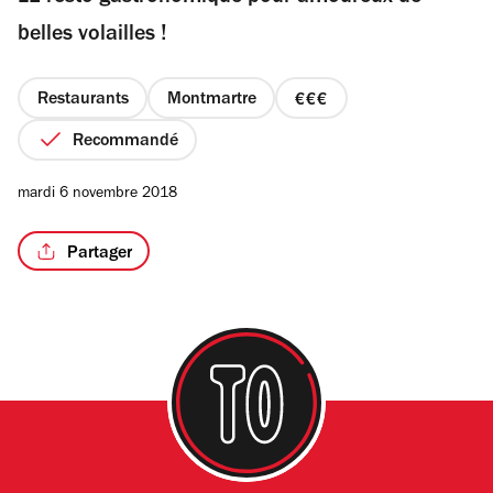
étoiles
belles volailles !
Restaurants
Montmartre
prix
/3
3
Recommandé
sur
4
mardi 6 novembre 2018
Partager