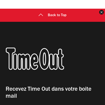
F
Back to Top
Recevez Time Out dans votre boite
mail