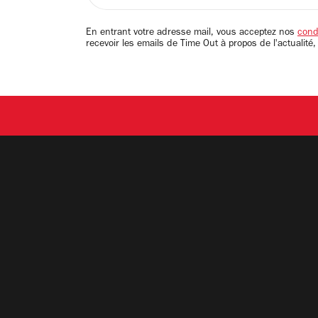
adresse
email
En entrant votre adresse mail, vous acceptez nos
condi
recevoir les emails de Time Out à propos de l'actualité,