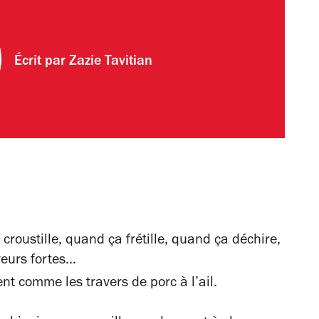
Écrit par
Zazie Tavitian
roustille, quand ça frétille, quand ça déchire,
veurs fortes…
t comme les travers de porc à l’ail.