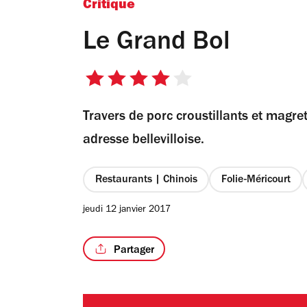
Critique
Le Grand Bol
4
sur
Travers de porc croustillants et magre
5
étoiles
adresse bellevilloise.
Restaurants | Chinois
Folie-Méricourt
jeudi 12 janvier 2017
Partager