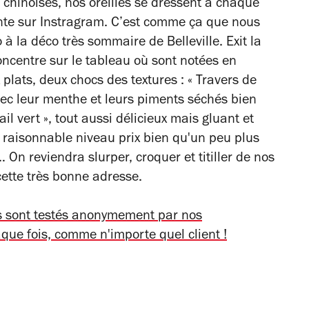
 chinoises, nos oreilles se dressent à chaque
nte sur Instragram. C’est comme ça que nous
à la déco très sommaire de Belleville. Exit la
ncentre sur le tableau où sont notées en
 plats, deux chocs des textures : « Travers de
 avec leur menthe et leurs piments séchés bien
il vert », tout aussi délicieux mais gluant et
é, raisonnable niveau prix bien qu'un peu plus
 On reviendra slurper, croquer et titiller de nos
cette très bonne adresse.
ts sont testés anonymement par nos
aque fois, comme n'importe quel client !