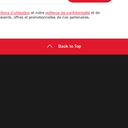
tions d'utilisation
et notre
politique de confidentialité
et de
 évents, offres et promotionnelles de nos partenaires.
Back to Top