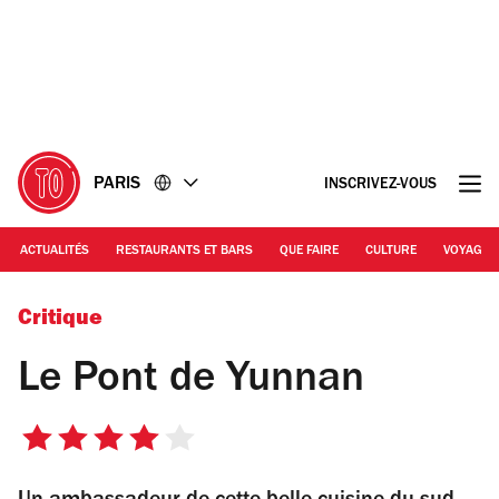
Accéder
Accéder
au
au
contenu
pied
de
page
PARIS
INSCRIVEZ-VOUS
ACTUALITÉS
RESTAURANTS ET BARS
QUE FAIRE
CULTURE
VOYAGE
© Tina Meyer
Critique
Le Pont de Yunnan
4
sur