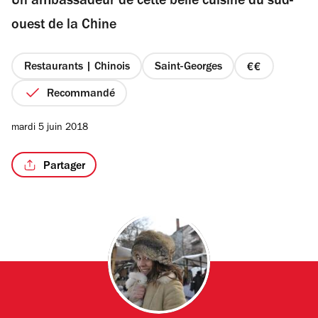
Un ambassadeur de cette belle cuisine du sud-
5
étoiles
ouest de la Chine
Restaurants | Chinois
Saint-Georges
prix
2
Recommandé
sur
4
mardi 5 juin 2018
Partager