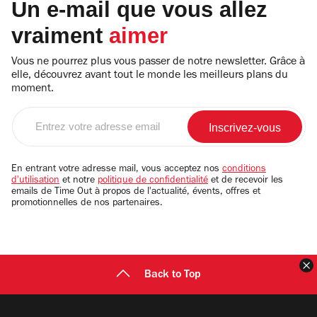
Un e-mail que vous allez
vraiment
aimer
Vous ne pourrez plus vous passer de notre newsletter. Grâce à
elle, découvrez avant tout le monde les meilleurs plans du
moment.
Entrez
votre
adresse
email
En entrant votre adresse mail, vous acceptez nos
conditions
d'utilisation
et notre
politique de confidentialité
et de recevoir les
emails de Time Out à propos de l'actualité, évents, offres et
promotionnelles de nos partenaires.
F
Back to Top