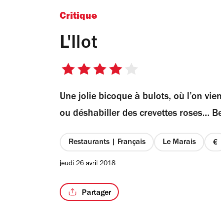
Critique
L'Ilot
4
sur
Une jolie bicoque à bulots, où l’on vie
5
étoiles
ou déshabiller des crevettes roses... B
Restaurants | Français
Le Marais
pr
1
jeudi 26 avril 2018
s
4
Partager