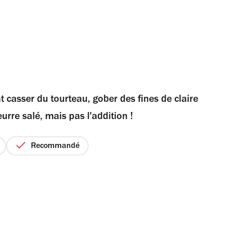
nt casser du tourteau, gober des fines de claire
eurre salé, mais pas l'addition !
Recommandé
ix
ur