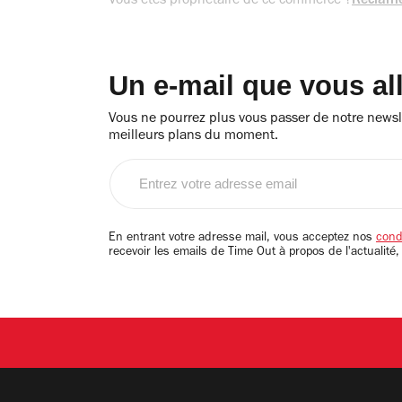
Vous êtes propriétaire de ce commerce ?
Réclame
Un e-mail que vous al
Vous ne pourrez plus vous passer de notre newsle
meilleurs plans du moment.
Entrez
votre
adresse
email
En entrant votre adresse mail, vous acceptez nos
condi
recevoir les emails de Time Out à propos de l'actualité,