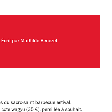
Écrit par
Mathilde Benezet
s du sacro-saint barbecue estival.
 côte wagyu (35 €), persillée à souhait.