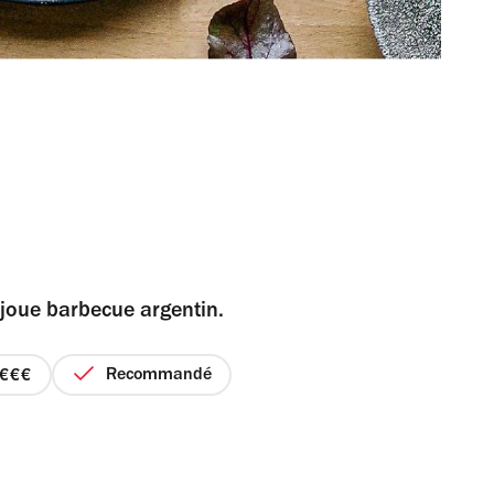
 joue barbecue argentin.
Recommandé
prix
3
sur
4