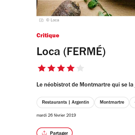
© Loca
Critique
Loca (FERMÉ)
4
sur
Le néobistrot de Montmartre qui se la
5
étoiles
Restaurants | Argentin
Montmartre
mardi 26 février 2019
Partager