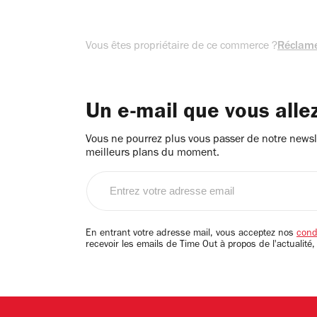
Vous êtes propriétaire de ce commerce ?
Réclame
Un e-mail que vous alle
Vous ne pourrez plus vous passer de notre newsle
meilleurs plans du moment.
Entrez
votre
adresse
email
En entrant votre adresse mail, vous acceptez nos
condi
recevoir les emails de Time Out à propos de l'actualité,