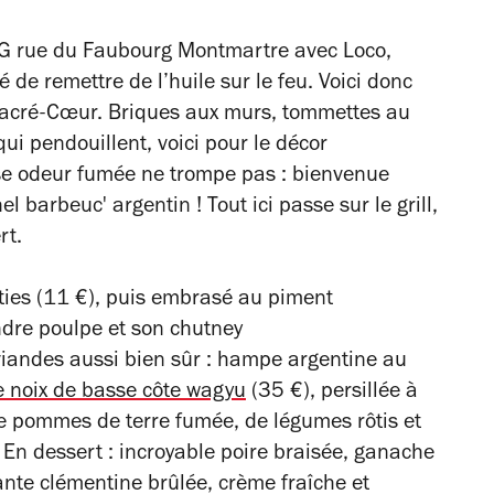
QG rue du Faubourg Montmartre avec Loco,
 de remettre de l’huile sur le feu. Voici donc
 Sacré-Cœur. Briques aux murs, tommettes au
ui pendouillent, voici pour le décor
se odeur fumée ne trompe pas : bienvenue
nel barbeuc' argentin ! Tout ici passe sur le grill,
rt.
ôties (11 €), puis embrasé au piment
ndre poulpe et son chutney
iandes aussi bien sûr : hampe argentine au
e noix de basse côte wagyu
(35 €), persillée à
de pommes de terre fumée, de légumes rôtis et
 En dessert : incroyable poire braisée, ganache
nte clémentine brûlée, crème fraîche et