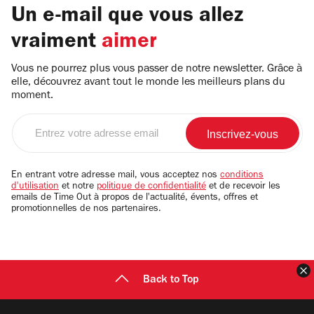
Un e-mail que vous allez
vraiment
aimer
Vous ne pourrez plus vous passer de notre newsletter. Grâce à
elle, découvrez avant tout le monde les meilleurs plans du
moment.
Entrez
votre
adresse
email
En entrant votre adresse mail, vous acceptez nos
conditions
d'utilisation
et notre
politique de confidentialité
et de recevoir les
emails de Time Out à propos de l'actualité, évents, offres et
promotionnelles de nos partenaires.
F
Back to Top