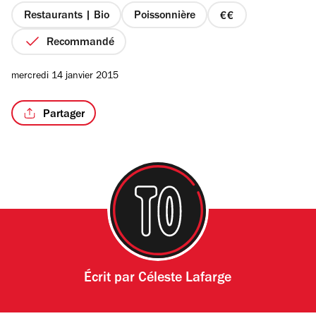
étoiles
Restaurants | Bio
Poissonnière
prix
2
Recommandé
sur
4
/8
mercredi 14 janvier 2015
Partager
Écrit par
Céleste Lafarge