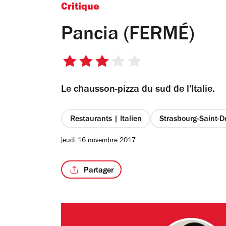
Critique
Pancia (FERMÉ)
3
sur
Le chausson-pizza du sud de l'Italie.
5
étoiles
Restaurants | Italien
Strasbourg-Saint-D
jeudi 16 novembre 2017
Partager