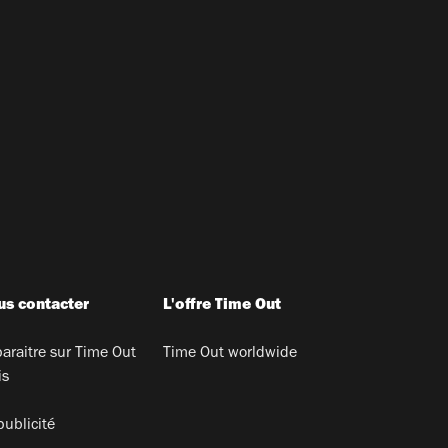
s contacter
L'offre Time Out
araitre sur Time Out
Time Out worldwide
is
publicité