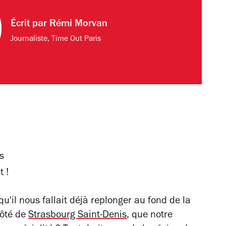
Écrit par
Rémi Morvan
Journaliste, Time Out Paris
s
 !
qu'il nous fallait déjà replonger au fond de la
côté de
Strasbourg Saint-Denis
, que notre