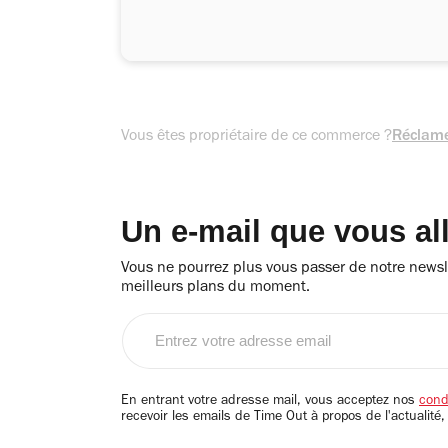
Vous êtes propriétaire de ce commerce ?
Réclame
Un e-mail que vous al
Vous ne pourrez plus vous passer de notre newsle
meilleurs plans du moment.
Entrez
votre
adresse
email
En entrant votre adresse mail, vous acceptez nos
condi
recevoir les emails de Time Out à propos de l'actualité,