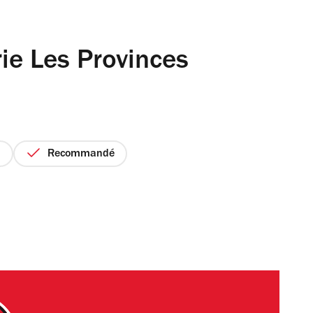
ie Les Provinces
Recommandé
rix
ur