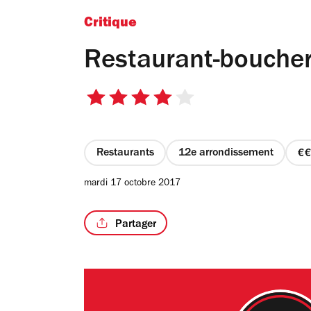
Critique
Restaurant-boucher
4
sur
5
étoiles
Restaurants
12e arrondissement
p
2
mardi 17 octobre 2017
s
4
Partager