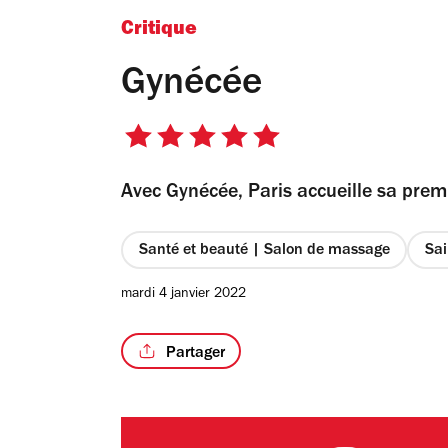
Critique
Gynécée
5
sur
Avec Gynécée, Paris accueille sa pre
5
étoiles
Santé et beauté | Salon de massage
Sai
mardi 4 janvier 2022
Partager