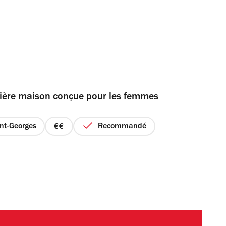
mière maison conçue pour les femmes
nt-Georges
Recommandé
prix
2
sur
4