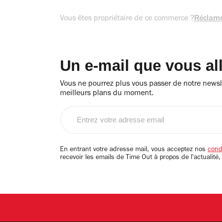
Vous êtes propriétaire de ce commerce ?
Réclame
Un e-mail que vous al
Vous ne pourrez plus vous passer de notre newsle
meilleurs plans du moment.
Entrez
votre
adresse
email
En entrant votre adresse mail, vous acceptez nos
condi
recevoir les emails de Time Out à propos de l'actualité,