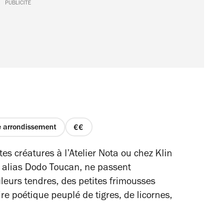
PUBLICITÉ
 arrondissement
prix
2
es créatures à l’Atelier Nota ou chez Klin
sur
 alias Dodo Toucan, ne passent
4
eurs tendres, des petites frimousses
aire poétique peuplé de tigres, de licornes,
.