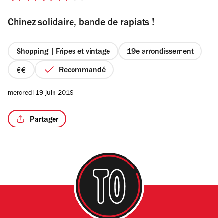
sur
Chinez solidaire, bande de rapiats !
5
étoiles
Shopping | Fripes et vintage
19e arrondissement
Recommandé
prix
2
mercredi 19 juin 2019
sur
4
Partager