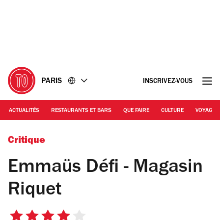
Accéder
Accéder
au
au
contenu
pied
de
page
PARIS
INSCRIVEZ-VOUS
ACTUALITÉS
RESTAURANTS ET BARS
QUE FAIRE
CULTURE
VOYAGE
Emmaüs
Critique
Emmaüs Défi - Magasin
Riquet
4