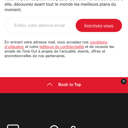
elle, découvrez avant tout le monde les meilleurs plans du
moment.
Entrez
votre
adresse
email
En entrant votre adresse mail, vous acceptez nos
conditions
d'utilisation
et notre
politique de confidentialité
et de recevoir les
emails de Time Out à propos de l'actualité, évents, offres et
promotionnelles de nos partenaires.
F
Back to Top