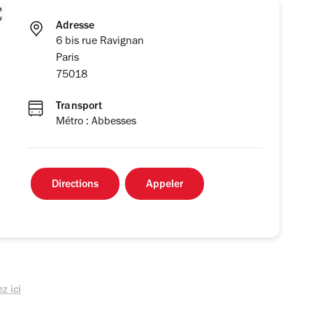
Adresse
6 bis rue Ravignan
Paris
75018
Transport
Métro : Abbesses
Directions
Appeler
z ici