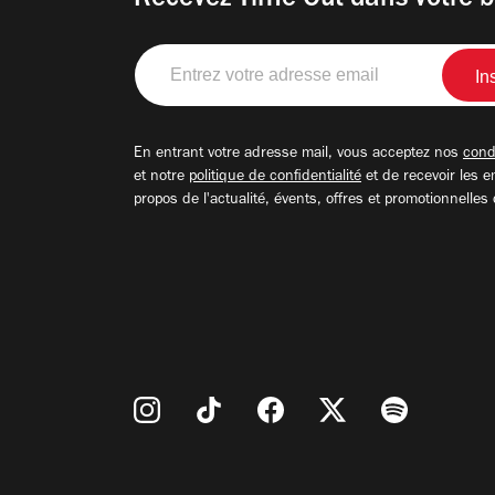
Recevez Time Out dans votre b
Entrez
votre
adresse
email
En entrant votre adresse mail, vous acceptez nos
condi
et notre
politique de confidentialité
et de recevoir les e
propos de l'actualité, évents, offres et promotionnelles