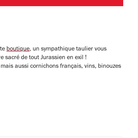
ite
boutique
, un sympathique taulier vous
re sacré de tout Jurassien en exil !
 mai
s aussi cornichons français, vins, binouzes