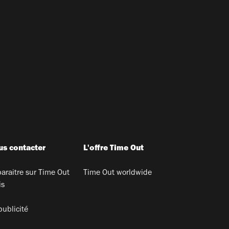
s contacter
L'offre Time Out
araitre sur Time Out
Time Out worldwide
is
publicité