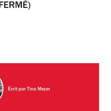
 (FERMÉ)
Écrit par
Tina Meyer