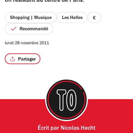
Un résistant au centre de Paris.
5
étoiles
Shopping | Musique
Les Halles
prix
1
Recommandé
sur
4
lundi 28 novembre 2011
Partager
Écrit par
Nicolas Hecht