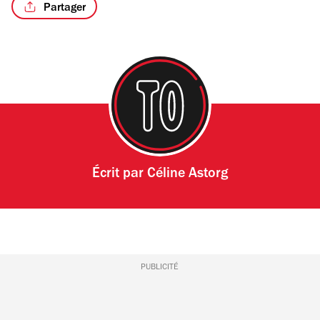
Partager
/13
Écrit par
Céline Astorg
PUBLICITÉ