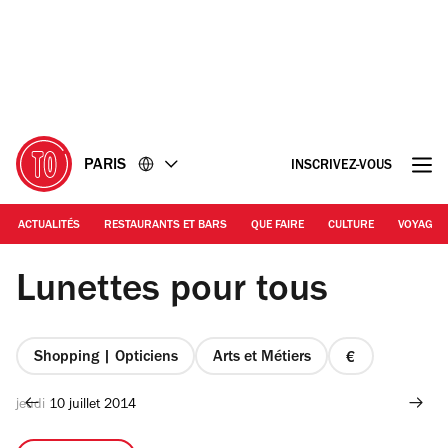
Accéder
Accéder
au
au
contenu
pied
de
page
PARIS
INSCRIVEZ-VOUS
ACTUALITÉS
RESTAURANTS ET BARS
QUE FAIRE
CULTURE
VOYAGE
© Time Out Paris
Lunettes pour tous
Shopping | Opticiens
Arts et Métiers
prix
1
jeudi 10 juillet 2014
sur
4