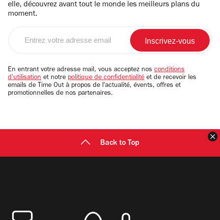
elle, découvrez avant tout le monde les meilleurs plans du
moment.
Entrez
votre
adresse
email
En entrant votre adresse mail, vous acceptez nos
conditions
d'utilisation
et notre
politique de confidentialité
et de recevoir les
emails de Time Out à propos de l'actualité, évents, offres et
promotionnelles de nos partenaires.
F
Back to Top