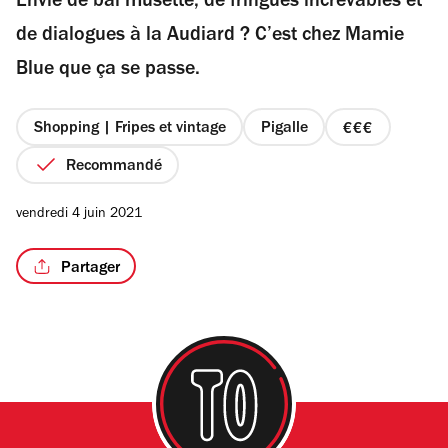
Envie de bal musette, de fringues increvables et
5
étoiles
de dialogues à la Audiard ? C’est chez Mamie
Blue que ça se passe.
Shopping | Fripes et vintage
Pigalle
prix
3
Recommandé
sur
4
vendredi 4 juin 2021
Partager