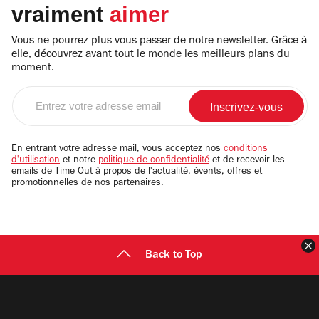
vraiment
aimer
Vous ne pourrez plus vous passer de notre newsletter. Grâce à
elle, découvrez avant tout le monde les meilleurs plans du
moment.
Entrez
votre
adresse
email
En entrant votre adresse mail, vous acceptez nos
conditions
d'utilisation
et notre
politique de confidentialité
et de recevoir les
emails de Time Out à propos de l'actualité, évents, offres et
promotionnelles de nos partenaires.
F
Back to Top