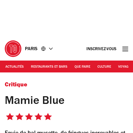
Accéder
Accéder
au
au
contenu
pied
de
page
PARIS
INSCRIVEZ-VOUS
ACTUALITÉS
RESTAURANTS ET BARS
QUE FAIRE
CULTURE
VOYAGE
Mamie Blue
Critique
Mamie Blue
5
sur