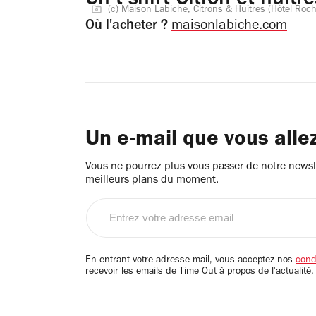
Un t-shirt Citron et huitr
(c) Maison Labiche, Citrons & Huîtres (Hôtel Roc
Où l'acheter ?
maisonlabiche.com
Un e-mail que vous alle
Vous ne pourrez plus vous passer de notre newsle
meilleurs plans du moment.
Entrez
votre
adresse
email
En entrant votre adresse mail, vous acceptez nos
condi
recevoir les emails de Time Out à propos de l'actualité,