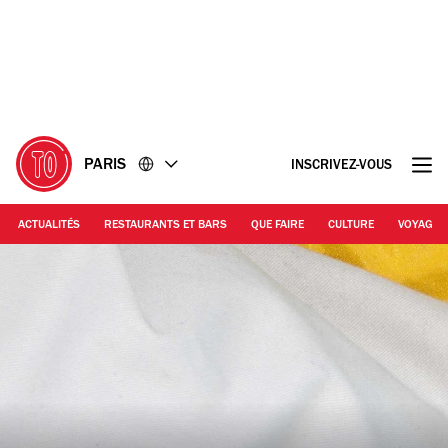
Accéder
Accéder
au
au
contenu
pied
de
page
PARIS
INSCRIVEZ-VOUS
ACTUALITÉS
RESTAURANTS ET BARS
QUE FAIRE
CULTURE
VOYAGE