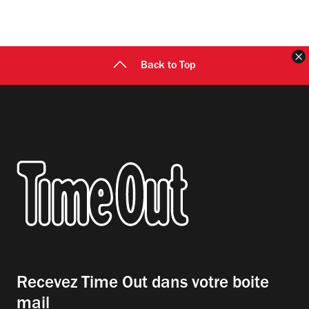
F
Back to Top
Recevez Time Out dans votre boite
mail