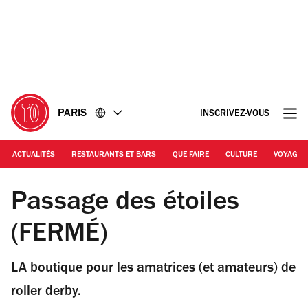
Accéder
Accéder
au
au
contenu
pied
de
page
PARIS
INSCRIVEZ-VOUS
ACTUALITÉS
RESTAURANTS ET BARS
QUE FAIRE
CULTURE
VOYAGE
© Gabriel Albold
Passage des étoiles
(FERMÉ)
LA boutique pour les amatrices (et amateurs) de
roller derby.