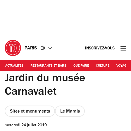
Accéder
Accéder
au
au
contenu
pied
de
page
PARIS
INSCRIVEZ-VOUS
ACTUALITÉS
RESTAURANTS ET BARS
QUE FAIRE
CULTURE
VOYAGE
Jardin du musée
Carnavalet
Sites et monuments
Le Marais
mercredi 24 juillet 2019