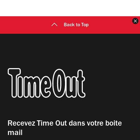
F
Back to Top
Recevez Time Out dans votre boite
mail