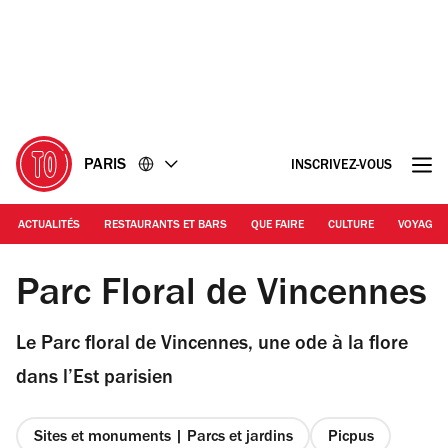
Accéder
Accéder
au
au
contenu
pied
de
page
PARIS
INSCRIVEZ-VOUS
ACTUALITÉS
RESTAURANTS ET BARS
QUE FAIRE
CULTURE
VOYAGE
© NEKOMURA / Shutterstock.com
Parc Floral de Vincennes
Le Parc floral de Vincennes, une ode à la flore
dans l’Est parisien
Sites et monuments | Parcs et jardins
Picpus