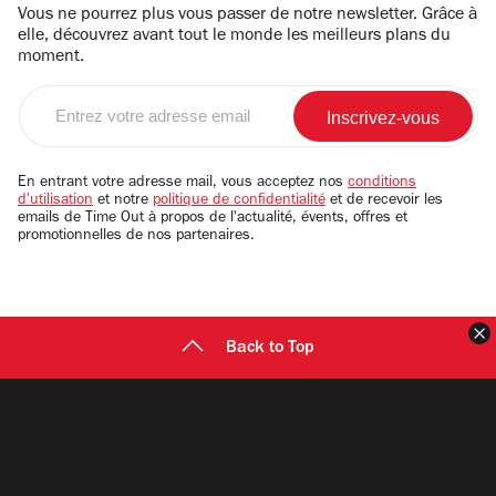
Vous ne pourrez plus vous passer de notre newsletter. Grâce à
elle, découvrez avant tout le monde les meilleurs plans du
moment.
Entrez
votre
adresse
email
En entrant votre adresse mail, vous acceptez nos
conditions
d'utilisation
et notre
politique de confidentialité
et de recevoir les
emails de Time Out à propos de l'actualité, évents, offres et
promotionnelles de nos partenaires.
F
Back to Top