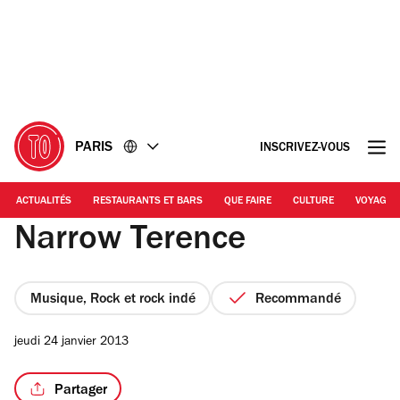
Accéder
Accéder
au
au
contenu
pied
de
page
PARIS
INSCRIVEZ-VOUS
ACTUALITÉS
RESTAURANTS ET BARS
QUE FAIRE
CULTURE
VOYAGE
Narrow Terence
Musique, Rock et rock indé
Recommandé
jeudi 24 janvier 2013
Partager