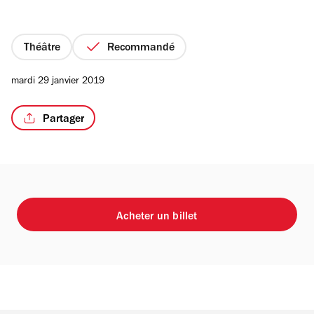
sur
5
étoiles
Théâtre
Recommandé
/2
mardi 29 janvier 2019
Partager
Acheter un billet