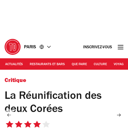
Accéder
Accéder
au
au
contenu
pied
de
page
PARIS
INSCRIVEZ-VOUS
ACTUALITÉS
RESTAURANTS ET BARS
QUE FAIRE
CULTURE
VOYAGE
© Elisabeth Carecchio
Critique
La Réunification des
deux Corées
4