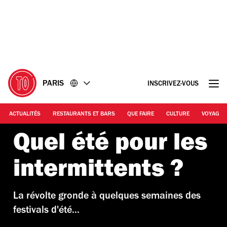
Accéder
Accéder
au
au
contenu
pied
de
page
PARIS
INSCRIVEZ-VOUS
ACTUALITÉS
RESTAURANTS ET BARS
QUE FAIRE
CULTURE
VOYAGE
Quel été pour les
intermittents ?
La révolte gronde à quelques semaines des
festivals d'été...