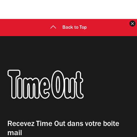
F
Back to Top
Recevez Time Out dans votre boite
mail