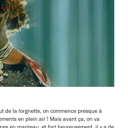
bout de la lorgnette, on commence presque à
ements en plein air ! Mais avant ça, on va
nnes
en manteau, et fort heureusement, il y a de