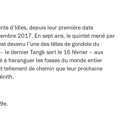
Brits d’Idles, depuis leur première date
cembre 2017. En sept ans, le quintet mené par
est devenu l’une des têtes de gondole du
– le dernier
Tangk
sort le 16 février – aux
lté à haranguer les fosses du monde entier
ait tellement de chemin que leur prochaine
énith.
19
e
.