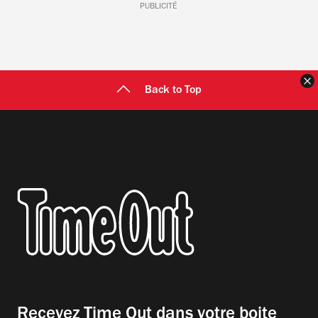
PUBLICITÉ
F
Back to Top
Recevez Time Out dans votre boite