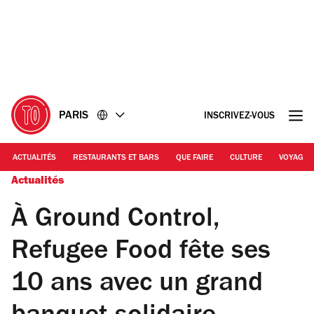
Accéder
Accéder
au
au
contenu
pied
de
page
PARIS
INSCRIVEZ-VOUS
ACTUALITÉS
RESTAURANTS ET BARS
QUE FAIRE
CULTURE
VOYAGE
Actualités
À Ground Control,
Refugee Food fête ses
10 ans avec un grand