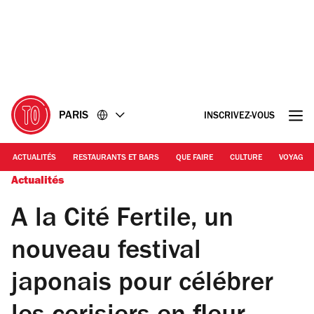
Accéder
Accéder
au
au
contenu
pied
de
page
PARIS
INSCRIVEZ-VOUS
ACTUALITÉS
RESTAURANTS ET BARS
QUE FAIRE
CULTURE
VOYAGE
Actualités
A la Cité Fertile, un
nouveau festival
japonais pour célébrer