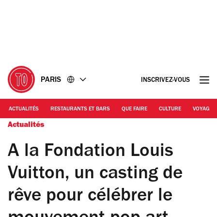
Accéder
Accéder
au
au
contenu
pied
de
page
PARIS
INSCRIVEZ-VOUS
ACTUALITÉS
RESTAURANTS ET BARS
QUE FAIRE
CULTURE
VOYAGE
Actualités
A la Fondation Louis
Vuitton, un casting de
rêve pour célébrer le