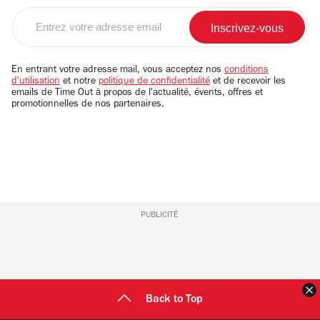
Entrez
votre
adresse
email
En entrant votre adresse mail, vous acceptez nos
conditions
d'utilisation
et notre
politique de confidentialité
et de recevoir les
emails de Time Out à propos de l'actualité, évents, offres et
promotionnelles de nos partenaires.
PUBLICITÉ
F
Back to Top