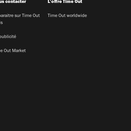
s contacter
L'offre Time Out
araitre sur Time Out
Time Out worldwide
is
publicité
e Out Market