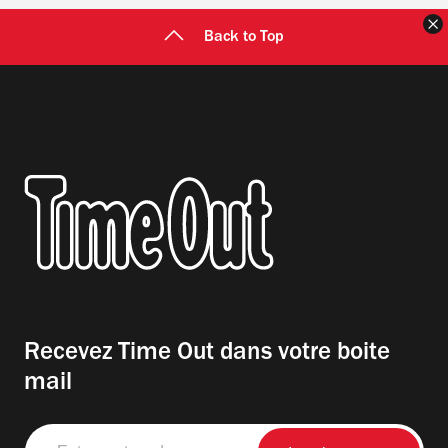
F
Back to Top
Recevez Time Out dans votre boite
mail
Entrez