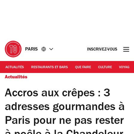
Accéder
Accéder
au
au
contenu
pied
de
page
PARIS
INSCRIVEZ-VOUS
ACTUALITÉS
RESTAURANTS ET BARS
QUE FAIRE
CULTURE
VOYAGE
Actualités
Accros aux crêpes : 3
adresses gourmandes à
Paris pour ne pas rester