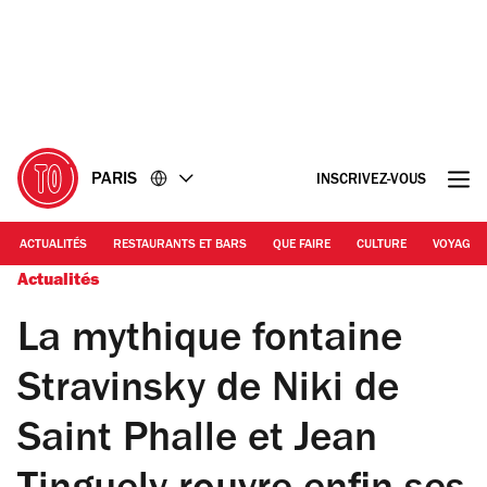
Accéder
Accéder
au
au
contenu
pied
de
page
PARIS
INSCRIVEZ-VOUS
ACTUALITÉS
RESTAURANTS ET BARS
QUE FAIRE
CULTURE
VOYAGE
Actualités
La mythique fontaine
Stravinsky de Niki de
Saint Phalle et Jean