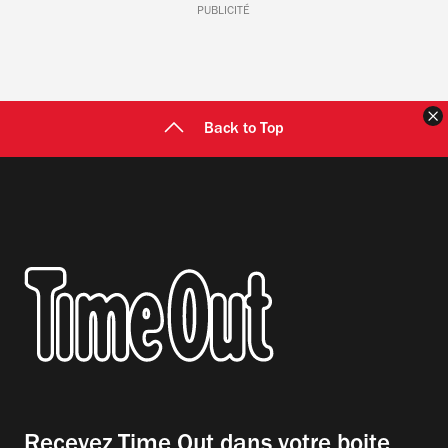
PUBLICITÉ
F
Back to Top
Recevez Time Out dans votre boite