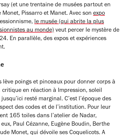
ay (et une trentaine de musées partout en
e Monet, Pissarro et Manet. Avec son
expo
ressionnisme
,
le musée (qui abrite la plus
ssionnistes au monde)
veut percer le mystère de
024. En parallèle, des expos et expériences
nt.
me
s lève poings et pinceaux pour donner corps à
 critique en réaction à
Impression, soleil
 jusqu’ici resté marginal. C’est l’époque des
espect des codes et de l’institution. Pour leur
lent 165 toiles dans l’atelier de Nadar,
i eux, Paul Cézanne, Eugène Boudin, Berthe
aude Monet, qui dévoile ses
Coquelicots
. A