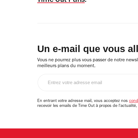
Time Out Paris
.
Un e-mail que vous al
Vous ne pourrez plus vous passer de notre newsle
meilleurs plans du moment.
Entrez
votre
adresse
email
En entrant votre adresse mail, vous acceptez nos
condi
recevoir les emails de Time Out à propos de l'actualité,