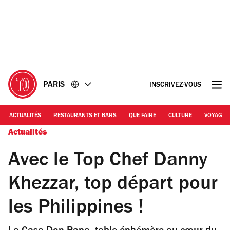
Accéder
Accéder
au
au
contenu
pied
de
page
PARIS
INSCRIVEZ-VOUS
ACTUALITÉS
RESTAURANTS ET BARS
QUE FAIRE
CULTURE
VOYAGE
Actualités
Avec le Top Chef Danny
Khezzar, top départ pour
les Philippines !