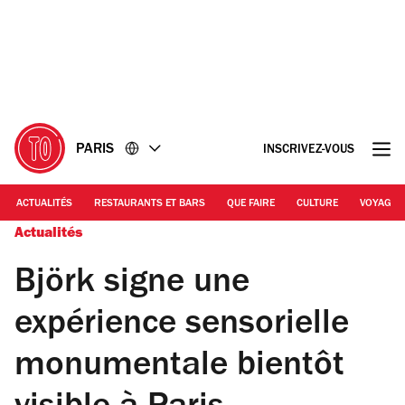
Accéder
Accéder
au
au
contenu
pied
de
page
PARIS
INSCRIVEZ-VOUS
ACTUALITÉS
RESTAURANTS ET BARS
QUE FAIRE
CULTURE
VOYAGE
Actualités
Björk signe une
expérience sensorielle
monumentale bientôt