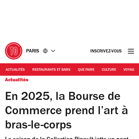
Accéder
Accéder
au
au
contenu
pied
de
page
PARIS
INSCRIVEZ-VOUS
ACTUALITÉS
RESTAURANTS ET BARS
QUE FAIRE
CULTURE
VOYAGE
Actualités
En 2025, la Bourse de
Commerce prend l’art à
bras-le-corps