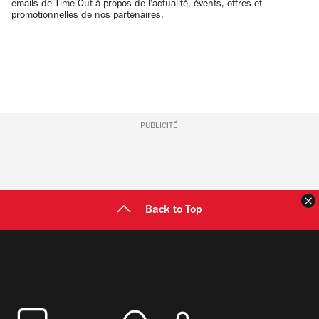
emails de Time Out à propos de l'actualité, évents, offres et
promotionnelles de nos partenaires.
PUBLICITÉ
F
Back to Top