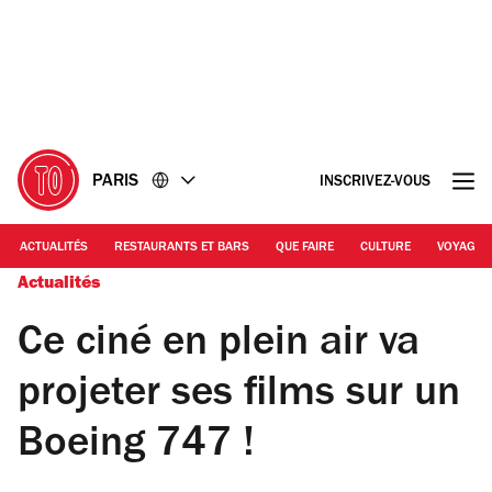
Accéder
Accéder
au
au
contenu
pied
de
page
PARIS
INSCRIVEZ-VOUS
ACTUALITÉS
RESTAURANTS ET BARS
QUE FAIRE
CULTURE
VOYAGE
Actualités
Ce ciné en plein air va
projeter ses films sur un
Boeing 747 !