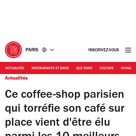
Accéder
Accéder
au
au
contenu
pied
de
page
PARIS
INSCRIVEZ-VOUS
ACTUALITÉS
RESTAURANTS ET BARS
QUE FAIRE
CULTURE
VOYAGE
Actualités
Ce coffee-shop parisien
qui torréfie son café sur
place vient d'être élu