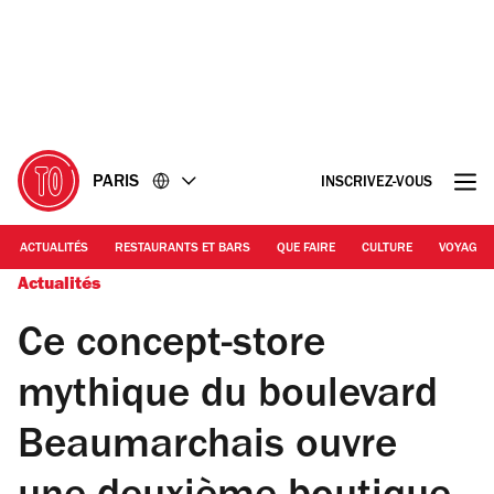
Accéder
Accéder
au
au
contenu
pied
de
page
PARIS
INSCRIVEZ-VOUS
ACTUALITÉS
RESTAURANTS ET BARS
QUE FAIRE
CULTURE
VOYAGE
Actualités
Ce concept-store
mythique du boulevard
Beaumarchais ouvre