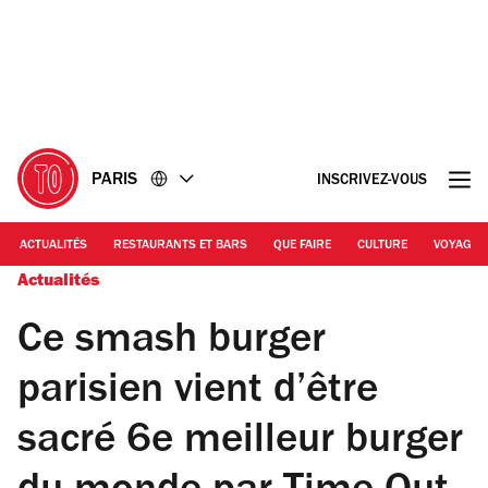
Accéder
Accéder
au
au
contenu
pied
de
page
PARIS
INSCRIVEZ-VOUS
ACTUALITÉS
RESTAURANTS ET BARS
QUE FAIRE
CULTURE
VOYAGE
Actualités
Ce smash burger
parisien vient d’être
sacré 6e meilleur burger