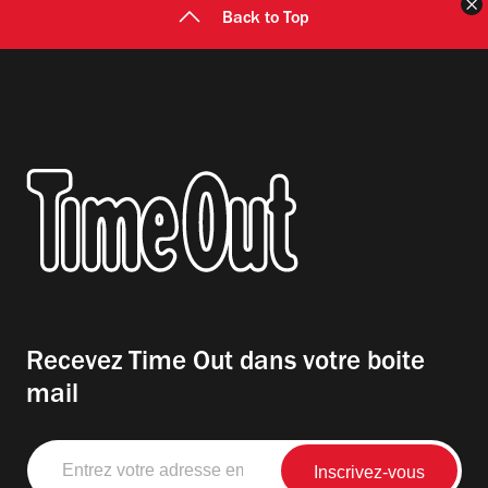
F
Back to Top
Recevez Time Out dans votre boite
mail
Entrez
votre