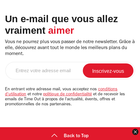
Un e-mail que vous allez
vraiment
aimer
Vous ne pourrez plus vous passer de notre newsletter. Grâce à
elle, découvrez avant tout le monde les meilleurs plans du
moment.
Entrez
votre
adresse
email
En entrant votre adresse mail, vous acceptez nos
conditions
d'utilisation
et notre
politique de confidentialité
et de recevoir les
emails de Time Out à propos de l'actualité, évents, offres et
promotionnelles de nos partenaires.
F
Back to Top