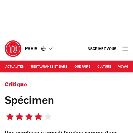
Accéder
Accéder
au
au
contenu
pied
de
page
PARIS
INSCRIVEZ-VOUS
ACTUALITÉS
RESTAURANTS ET BARS
QUE FAIRE
CULTURE
VOYAGE
© Spécimen
Critique
Spécimen
4
sur