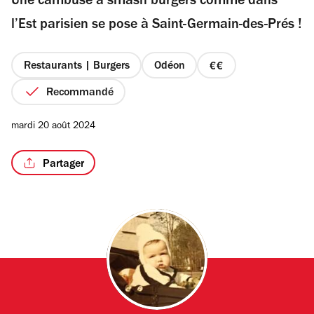
Une cambuse à smash burgers comme dans
5
étoiles
l’Est parisien se pose à Saint-Germain-des-Prés !
Restaurants | Burgers
Odéon
prix
2
Recommandé
sur
4
mardi 20 août 2024
Partager