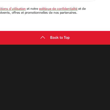
tions d'utilisation
et notre
politique de confidentialité
et de
 évents, offres et promotionnelles de nos partenaires.
Back to Top