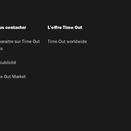
s contacter
L'offre Time Out
araitre sur Time Out
Time Out worldwide
is
publicité
e Out Market