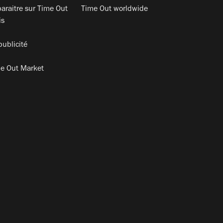
araitre sur Time Out
Time Out worldwide
is
publicité
e Out Market