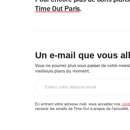
Pour encore plus de bons plan
Time Out Paris
.
Un e-mail que vous al
Vous ne pourrez plus vous passer de notre newsle
meilleurs plans du moment.
Entrez
votre
adresse
email
En entrant votre adresse mail, vous acceptez nos
condi
recevoir les emails de Time Out à propos de l'actualité,