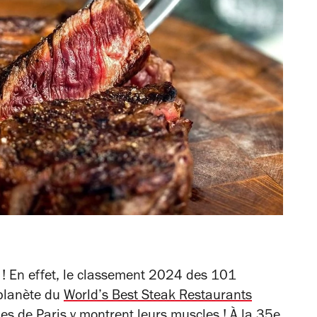
 ! En effet, le classement 2024 des 101
 planète du
World’s Best Steak Restaurants
des
de Paris y montrent leurs muscles ! À la 35e