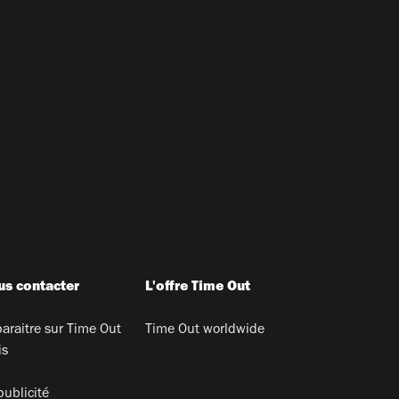
s contacter
L'offre Time Out
araitre sur Time Out
Time Out worldwide
is
publicité