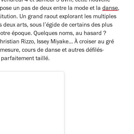
vendredi 4 et samedi 5 avril, cette nouvelle
ropose un pas de deux entre la mode et la
danse
,
itution. Un grand raout explorant les multiples
les deux arts, sous l’égide de certains des plus
notre époque. Quelques noms, au hasard ?
Christian Rizzo, Issey Miyake… À croiser au gré
r mesure, cours de danse et autres défilés-
arfaitement taillé.